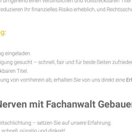
fall umgehend einen verbindlichen und vollstreckbaren Tite
 reduzieren Ihr finanzielles Risiko erheblich, und Rechtss
ng:
g eingeladen.
gung gesucht – schnell, fair und für beide Seiten zufriede
kbaren Titel.
gung von vornherein ab, erhalten Sie von uns direkt eine
Er
 Nerven mit Fachanwalt Gebaue
eitschlichtung – setzen Sie auf unsere Erfahrung.
 schnell, günstig und diskret!