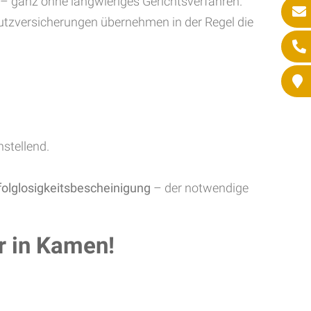
l – ganz ohne langwieriges Gerichtsverfahren.
chutzversicherungen übernehmen in der Regel die
nstellend.
folglosigkeitsbescheinigung
– der notwendige
r in Kamen!