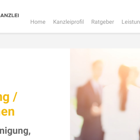
Home
Kanzleiprofil
Ratgeber
Leistu
ng /
men
nigung,